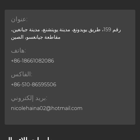
عنوان:
رقم 159، طريق يويدونغ، مدينة يويتشنغ، مدينة جيانغين،
مقاطعة جيانغسو، الصين
هاتف:
+86-18661082086
الفاكس:
+86-510-86595506
بريد إلكتروني:
nicolehaina02@hotmail.com