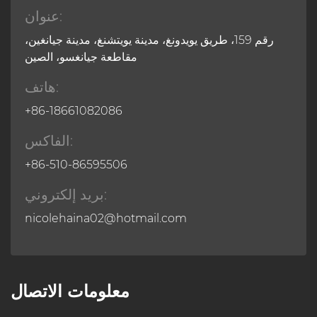
عنوان:
رقم 159، طريق يويدونغ، مدينة يويتشنغ، مدينة جيانغين،
مقاطعة جيانغسو، الصين
هاتف:
+86-18661082086
الفاكس:
+86-510-86595506
بريد إلكتروني:
nicolehaina02@hotmail.com
معلومات الاتصال