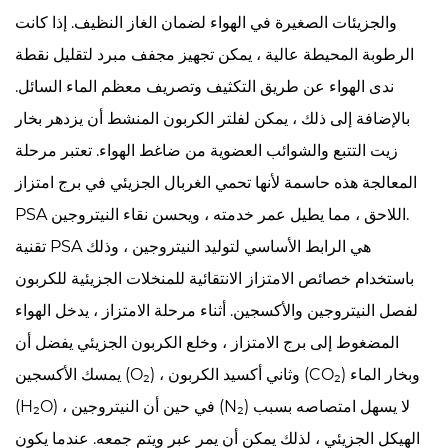
والجزيئات الصغيرة في الهواء لضمان الغاز النظيف. إذا كانت
الرطوبة المحيطة عالية ، يمكن تجهيز مجفف مبرد لتقليل نقطة
ندى الهواء عن طريق التكثيف وتصريف معظم الماء السائل.
بالإضافة إلى ذلك ، يمكن لفلتر الكربون المنشط أن يزدهر بخار
زيت التتبع والشوائب العضوية من ضاغط الهواء. تعتبر مرحلة
المعالجة هذه حاسمة لأنها تحمي الغربال الجزيئي في برج امتزاز
PSA اللاحق ، مما يطيل عمر خدمته ، ويحسن نقاء النيتروجين.
تقنية PSA هي الرابط الأساسي لتوليد النيتروجين ، وذلك
باستخدام خصائص الامتزاز الانتقائية للمنخلات الجزيئية للكربون
لفصل النيتروجين والأكسجين. أثناء مرحلة الامتزاز ، يدخل الهواء
المضغوط إلى برج الامتزاز ، وخلع الكربون الجزيئي يفضل أن
يمسك الأكسجين (O₂) ، وثاني أكسيد الكربون (CO₂) وبخار الماء
(H₂O) ، في حين أن النيتروجين (N₂) لا يسهل امتصاصه بسبب
الهيكل الجزيئي ، لذلك يمكن أن يمر عبر ويتم جمعه. عندما يكون