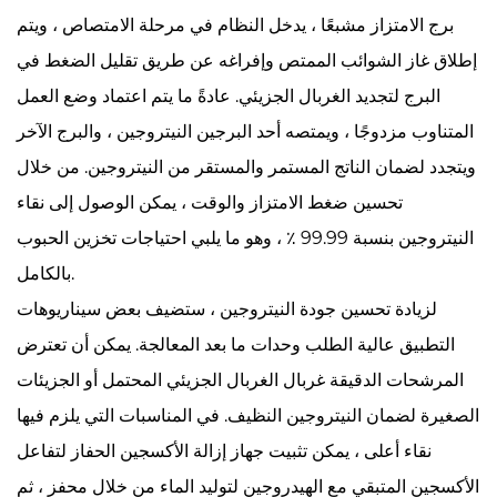
برج الامتزاز مشبعًا ، يدخل النظام في مرحلة الامتصاص ، ويتم
إطلاق غاز الشوائب الممتص وإفراغه عن طريق تقليل الضغط في
البرج لتجديد الغربال الجزيئي. عادةً ما يتم اعتماد وضع العمل
المتناوب مزدوجًا ، ويمتصه أحد البرجين النيتروجين ، والبرج الآخر
ويتجدد لضمان الناتج المستمر والمستقر من النيتروجين. من خلال
تحسين ضغط الامتزاز والوقت ، يمكن الوصول إلى نقاء
النيتروجين بنسبة 99.99 ٪ ، وهو ما يلبي احتياجات تخزين الحبوب
بالكامل.
لزيادة تحسين جودة النيتروجين ، ستضيف بعض سيناريوهات
التطبيق عالية الطلب وحدات ما بعد المعالجة. يمكن أن تعترض
المرشحات الدقيقة غربال الغربال الجزيئي المحتمل أو الجزيئات
الصغيرة لضمان النيتروجين النظيف. في المناسبات التي يلزم فيها
نقاء أعلى ، يمكن تثبيت جهاز إزالة الأكسجين الحفاز لتفاعل
الأكسجين المتبقي مع الهيدروجين لتوليد الماء من خلال محفز ، ثم