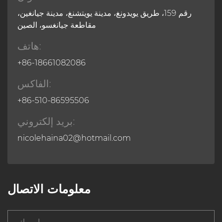
رقم 159، طريق يويدونغ، مدينة يويتشنغ، مدينة جيانغين،
مقاطعة جيانغسو، الصين
هاتف:
+86-18661082086
الفاكس:
+86-510-86595506
بريد إلكتروني:
nicolehaina02@hotmail.com
معلومات الاتصال