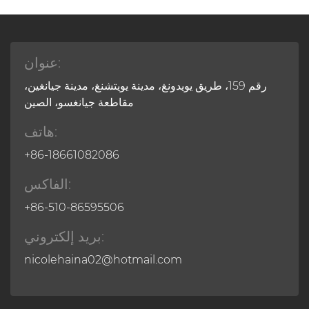
عنوان:
رقم 159، طريق يويدونغ، مدينة يويتشنغ، مدينة جيانغين،
مقاطعة جيانغسو، الصين
هاتف:
+86-18661082086
الفاكس:
+86-510-86595506
بريد إلكتروني:
nicolehaina02@hotmail.com