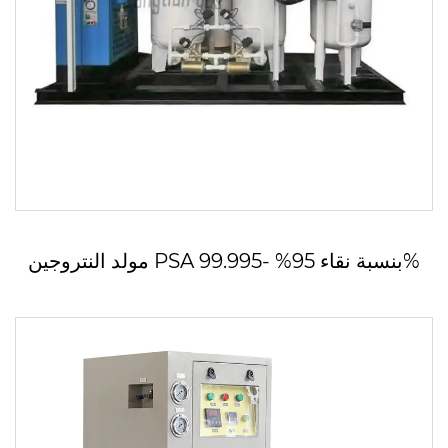
مولد النتروجين PSA بنسبة نقاء 95% -99.995%