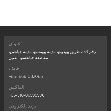
عنوان:
رقم 159، طريق يويدونغ، مدينة يويتشنغ، مدينة جيانغين،
مقاطعة جيانغسو، الصين
هاتف:
+86-18661082086
الفاكس:
+86-510-86595506
بريد إلكتروني: