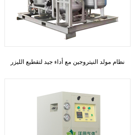
نظام مولد النيتروجين مع أداء جيد لتقطيع الليزر