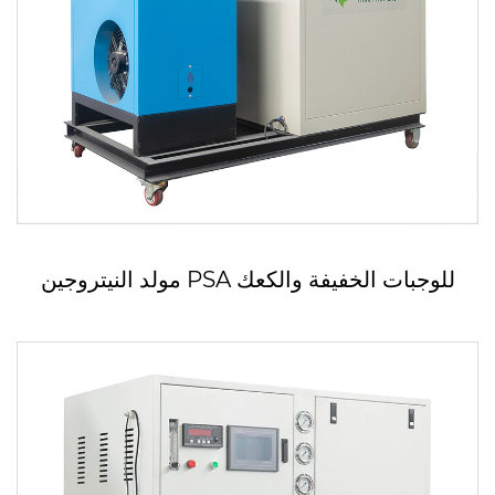
مولد النيتروجين PSA للوجبات الخفيفة والكعك