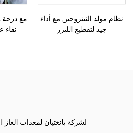
220 فولت / 380 فولت مولد
نظام مولد
النيتروجين PSA
جيد
لشركة يانغتيان لمعدات الغاز ا