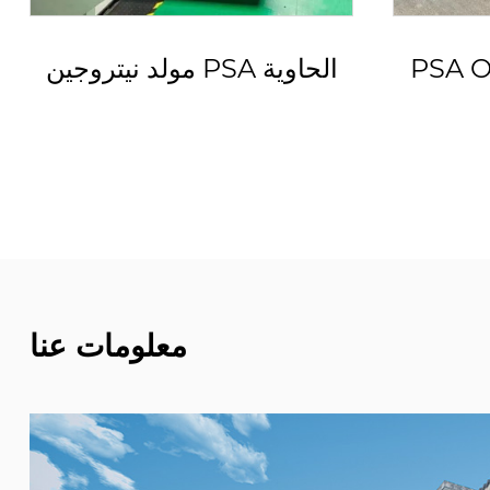
جين PSA مع درجة
PSA OEM مولد النتروجين
لبيئة
معلومات عنا