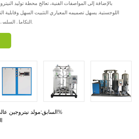
بالإضافة إلى المواصفات الفنية، تعالج محطة توليد النيت
اللوجستية. يسهل تصميمه المعياري التثبيت السهل وقابلية ال
التكامل السلس في الإعداد الصناعي لديك.
تقف محطة توليد النيتروجين المخصصة بمثابة شهادة على الهن
الفروق الدقيقة في العملية الخاصة بك وتوفير إمدادات النيت
الكفاءة، وتقلل من التكاليف، وتعزز الإنتاجية الإجمالية.
السابق:مولد نيتروجين عالي النقاء بنسبة 99.999%
ال