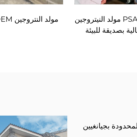
 النيتروجين مع أداء
مولد النيترو
 لتقطيع الليزر
نقاء عالية بصديقة ل
لمحدودة بجيانغيين