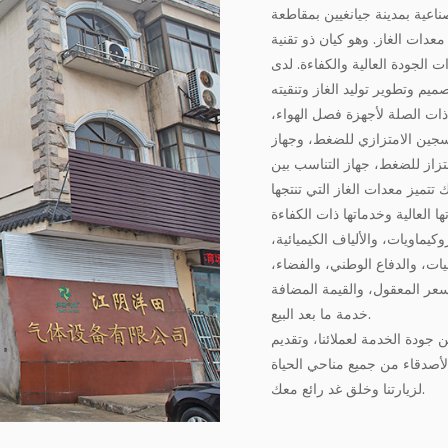
ناعية بمدينة جيانغيين بمقاطعة
دات الغاز. وهو كيان ذو تقنية
 الجودة العالية والكفاءة. لدى
م وتطوير توليد الغاز وتنقيته
ات الصلة لأجهزة فصل الهواء،
كسجين الامتزازي للضغط، وجهاز
متزاز للضغط، جهاز التناسب بين
تتميز معدات الغاز التي تنتجها
يماويات، والألياف الكيميائية،
يات، والدفاع الوطني، والفضاء،
لسعر المعقول، والقيمة المضافة
خدمة ما بعد البيع.
 جودة الخدمة لعملائنا، وتقديم
لأصدقاء من جميع مناحي الحياة
لزيارتنا وخلق غد رائع معك.