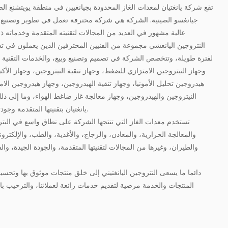
تقع شركة يانغتيان لمعدات الغاز المحدودة بجيانغيين في منطقة يويتشنغ الص
جيانغسو الصينية. الشركة هي شركة محترفة تعمل في تطوير وتصنيع مع
عالية مشهور في العديد من المجالات لتقنيته المتقدمة وخدماته ذات
النتروجين اليانغشي مجموعة من الفنيين المحترفين الذين يعملون في تصمي
لفترة طويلة، وتتخصص الشركة في تصميم وتصنيع وبيع، والخدمات التقنية ذ
وجهاز النيتروجين الامتزازي للضغط، وجهاز تنقية النيتروجين، وجهاز الأ
هيدروجين تحليل الأمونيا، وجهاز تنقية الهيدروجين، وجهاز هيدروجين الا
النيتروجين والهيدروجين، وجهاز معالجة غاز ضاغط الهواء، وما إلى ذلك 
يانغتيان بتقنيتها المتقدمة وجودتها العالية وخدماتها ذات الكفاءة.
تستخدم معدات الغاز التي تنتجها الشركة على نطاق واسع في البتروك
والمعالجة الحرارية، والمعادن، والزجاج، والأغذية، والطب، والإلكترون
والطيران، وغيرها من المجالات لتقنيتها المتقدمة، والجودة الجيدة، وا
دائما ما يسعى النتروجين اليانغتيني إلى خلق منتجات موثوق بها وتحسين
المنتجات والخدمة مرضية لتقديم خدمات رائعة لعملائنا، والترحيب با